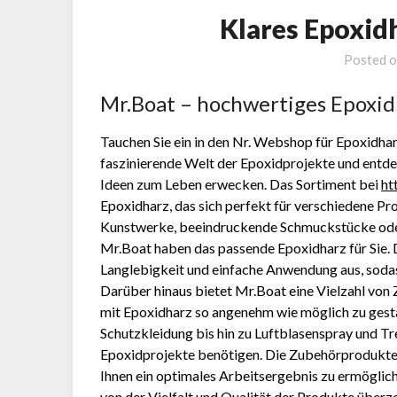
Klares Epoxid
Posted 
Mr.Boat – hochwertiges Epoxi
Tauchen Sie ein in den Nr. Webshop für Epoxidha
faszinierende Welt der Epoxidprojekte und entdec
Ideen zum Leben erwecken. Das Sortiment bei
ht
Epoxidharz, das sich perfekt für verschiedene Pro
Kunstwerke, beeindruckende Schmuckstücke oder 
Mr.Boat haben das passende Epoxidharz für Sie. D
Langlebigkeit und einfache Anwendung aus, sodas
Darüber hinaus bietet Mr.Boat eine Vielzahl von
mit Epoxidharz so angenehm wie möglich zu ges
Schutzkleidung bis hin zu Luftblasenspray und Tren
Epoxidprojekte benötigen. Die Zubehörprodukte s
Ihnen ein optimales Arbeitsergebnis zu ermöglich
von der Vielfalt und Qualität der Produkte überze