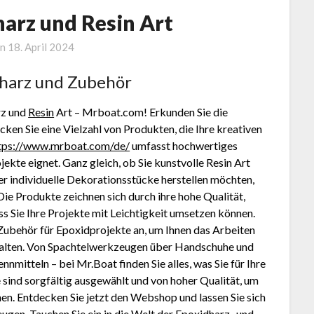
harz und Resin Art
on
18. April 2024
dharz und Zubehör
rz und
Resin
Art – Mrboat.com! Erkunden Sie die
ken Sie eine Vielzahl von Produkten, die Ihre kreativen
tps://www.mrboat.com/de/
umfasst hochwertiges
jekte eignet. Ganz gleich, ob Sie kunstvolle Resin Art
individuelle Dekorationsstücke herstellen möchten,
ie Produkte zeichnen sich durch ihre hohe Qualität,
s Sie Ihre Projekte mit Leichtigkeit umsetzen können.
 Zubehör für Epoxidprojekte an, um Ihnen das Arbeiten
talten. Von Spachtelwerkzeugen über Handschuhe und
nmitteln – bei Mr.Boat finden Sie alles, was Sie für Ihre
ind sorgfältig ausgewählt und von hoher Qualität, um
en. Entdecken Sie jetzt den Webshop und lassen Sie sich
ugen. Tauchen Sie ein in die Welt der Epoxidharz- und